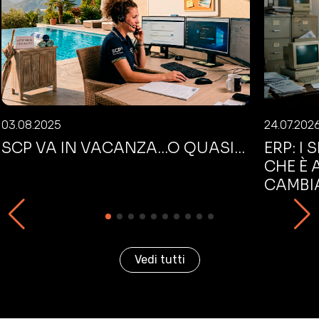
03.08.2025
24.07.202
SCP VA IN VACANZA...O QUASI...
ERP: I
CHE È 
CAMBI
Vedi tutti