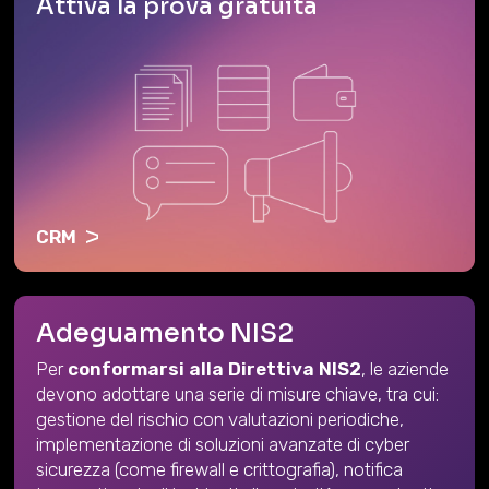
Attiva la prova gratuita
CRM
Adeguamento NIS2
Per
conformarsi alla Direttiva NIS2
, le aziende
devono adottare una serie di misure chiave, tra cui:
gestione del rischio con valutazioni periodiche,
implementazione di soluzioni avanzate di cyber
sicurezza (come firewall e crittografia), notifica