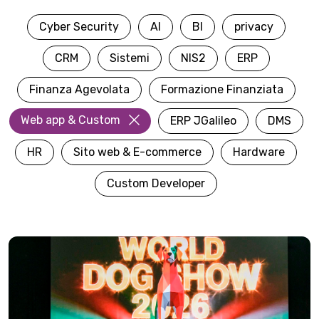
Cyber Security
AI
BI
privacy
CRM
Sistemi
NIS2
ERP
Finanza Agevolata
Formazione Finanziata
Web app & Custom
ERP JGalileo
DMS
HR
Sito web & E-commerce
Hardware
Custom Developer