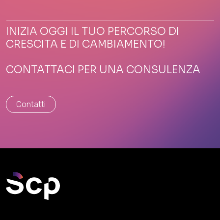
INIZIA OGGI IL TUO PERCORSO DI
CRESCITA E DI CAMBIAMENTO!
CONTATTACI PER UNA CONSULENZA
Contatti