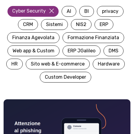
Cyber Security
AI
BI
privacy
CRM
Sistemi
NIS2
ERP
Finanza Agevolata
Formazione Finanziata
Web app & Custom
ERP JGalileo
DMS
HR
Sito web & E-commerce
Hardware
Custom Developer