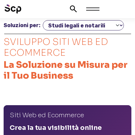
Soluzioni per:
SVILUPPO SITI WEB ED
ECOMMERCE
La Soluzione su Misura per
il Tuo Business
Siti Web ed Ecommerce
Crea la tua visibilità online