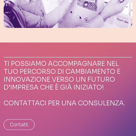
TI POSSIAMO ACCOMPAGNARE NEL
TUO PERCORSO DI CAMBIAMENTO E
INNOVAZIONE VERSO UN FUTURO
D’IMPRESA CHE È GIÀ INIZIATO!
CONTATTACI PER UNA CONSULENZA.
Contatti