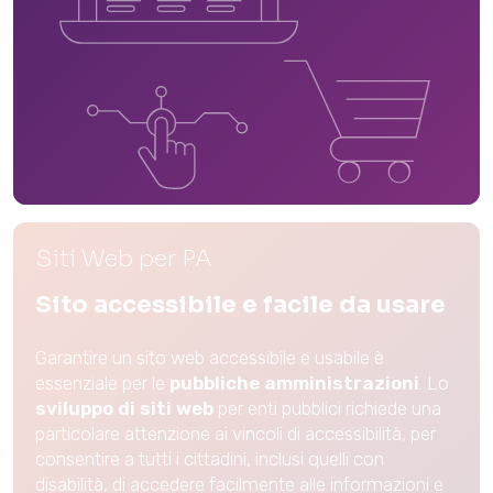
Siti Web per PA
Sito accessibile e facile da usare
Garantire un sito web accessibile e usabile è
essenziale per le
pubbliche amministrazioni
. Lo
sviluppo di siti web
per enti pubblici richiede una
particolare attenzione ai vincoli di accessibilità, per
consentire a tutti i cittadini, inclusi quelli con
disabilità, di accedere facilmente alle informazioni e