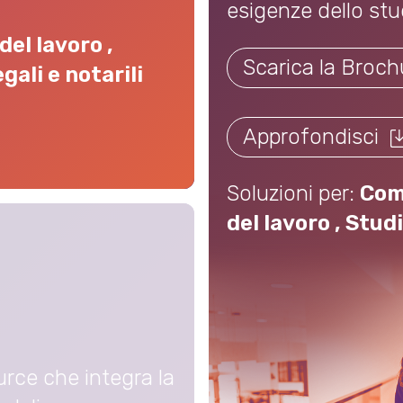
esigenze dello stu
Scarica
la
del lavoro
,
Brochure
Scarica la Broc
gali e notarili
di
PROFIS
Approfondisci
SQL
-
potrebbe
Soluzioni per:
Com
avere
del lavoro
,
Studi 
limitazioni
di
accessibilità
rce che integra la