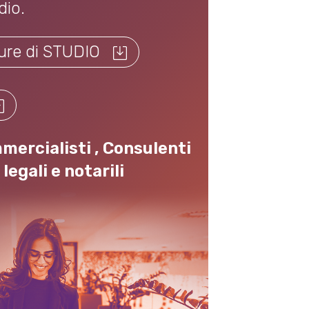
dio.
hure di STUDIO
Il
documento
-
Scarica
la
mercialisti
,
Consulenti
Brochure
legali e notarili
di
STUDIO
-
potrebbe
avere
limitazioni
di