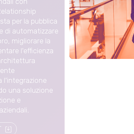
ndali con
Relationship
ta per la pubblica
e di automatizzare
oro, migliorare la
ntare l'efficienza
architettura
mente
 l'integrazione
ndo una soluzione
zione e
aziendali.
T