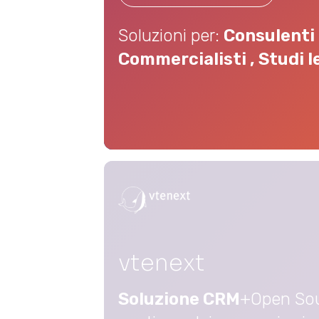
Soluzioni per:
Consulenti 
Commercialisti
,
Studi le
vtenext
Soluzione CRM
+Open Sou