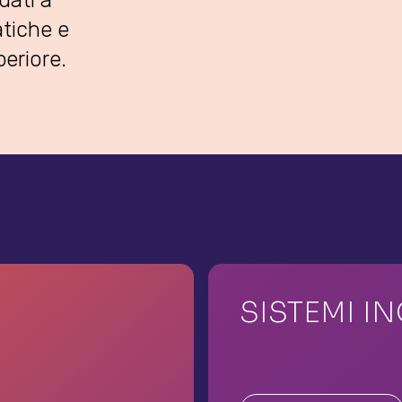
dati a
atiche e
periore.
SISTEMI I