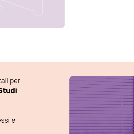
li per
Studi
ssi e