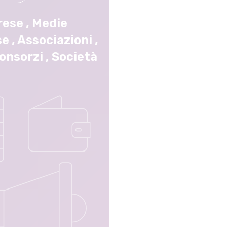
rese
,
Medie
se
,
Associazioni
,
consorzi
,
Società