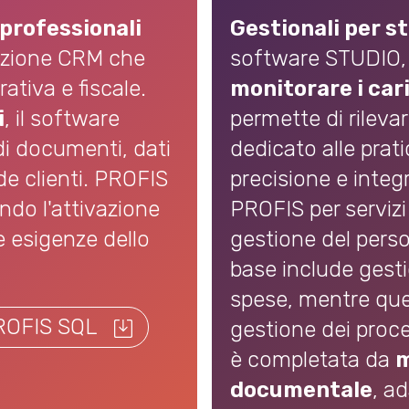
 professionali
Gestionali per s
uzione CRM che
software STUDIO, 
ativa e fiscale.
monitorare i cari
i
, il software
permette di rilevar
di documenti, dati
dedicato alle prat
de clienti. PROFIS
precisione e integ
do l'attivazione
PROFIS per servizi
e esigenze dello
gestione del pers
base include gest
spese, mentre que
PROFIS SQL
gestione dei proce
Il
è completata da
m
documento
documentale
, ad
-