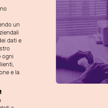
ono
tendo un
iendali
ei dati e
ostro
e ogni
ienti,
one e la
M
a