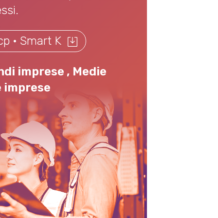
ssi.
p • Smart K
ndi imprese
,
Medie
e imprese