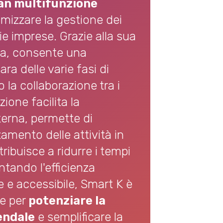
an multifunzione
imizzare la gestione dei
ie imprese. Grazie alla sua
iva, consente una
ara delle varie fasi di
 la collaborazione tra i
ione facilita la
erna, permette di
amento delle attività in
ribuisce a ridurre i tempi
ntando l'efficienza
e e accessibile, Smart K è
le per
potenziare la
endale
e semplificare la