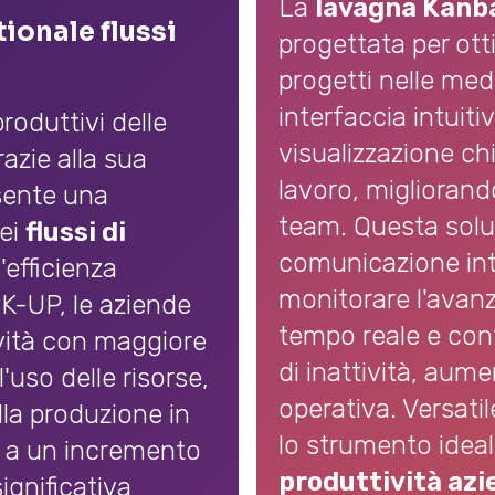
La
lavagna Kanb
onale flussi
progettata per ott
progetti nelle med
interfaccia intuit
roduttivi delle
visualizzazione chi
azie alla sua
lavoro, migliorando
sente una
team. Questa soluz
dei
flussi di
comunicazione int
'efficienza
monitorare l'avanz
K-UP, le aziende
tempo reale e cont
ività con maggiore
di inattività, aume
'uso delle risorse,
operativa. Versatil
la produzione in
lo strumento idea
a a un incremento
produttività azi
ignificativa