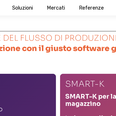
Soluzioni
Mercati
Referenze
 DEL FLUSSO DI PRODUZION
uzione con il giusto software
SMART-K
SMART-K per la
magazzino
P