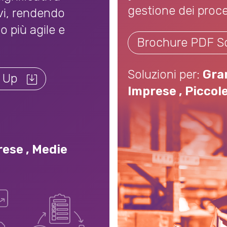
gestione dei proce
ivi, rendendo
o più agile e
Brochure PDF Sc
Soluzioni per:
Gra
 Up
Il
Imprese
,
Piccol
documento
-
Brochure
PDF
rese
,
Medie
Scp
•
Pick
Up
-