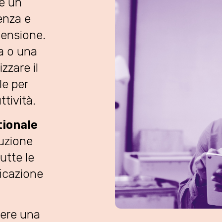
è un
ienza e
mensione.
a o una
zzare il
e per
ttività.
tionale
uzione
utte le
ficazione
vere una