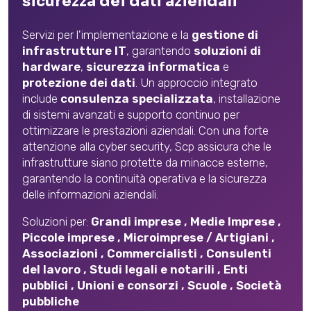
sicurezza dei dati aziendali
Servizi per l'implementazione e la
gestione di
infrastrutture IT
, garantendo
soluzioni di
hardware
,
sicurezza informatica
e
protezione dei dati
. Un approccio integrato
include
consulenza specializzata
, installazione
di sistemi avanzati e supporto continuo per
ottimizzare le prestazioni aziendali. Con una forte
attenzione alla cyber security, Scp assicura che le
infrastrutture siano protette da minacce esterne,
garantendo la continuità operativa e la sicurezza
delle informazioni aziendali.
Soluzioni per:
Grandi imprese
,
Medie Imprese
,
Piccole imprese
,
Microimprese / Artigiani
,
Associazioni
,
Commercialisti
,
Consulenti
del lavoro
,
Studi legali e notarili
,
Enti
pubblici
,
Unioni e consorzi
,
Scuole
,
Società
pubbliche