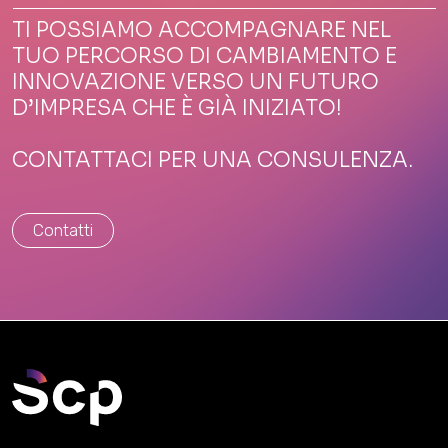
TI POSSIAMO ACCOMPAGNARE NEL
TUO PERCORSO DI CAMBIAMENTO E
INNOVAZIONE VERSO UN FUTURO
D’IMPRESA CHE È GIÀ INIZIATO!
CONTATTACI PER UNA CONSULENZA.
Contatti