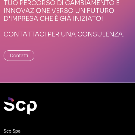
TUO PERCORSO DI CAMBIAMENTO E
INNOVAZIONE VERSO UN FUTURO
D’IMPRESA CHE È GIÀ INIZIATO!
CONTATTACI PER UNA CONSULENZA.
Contatti
Scp Spa