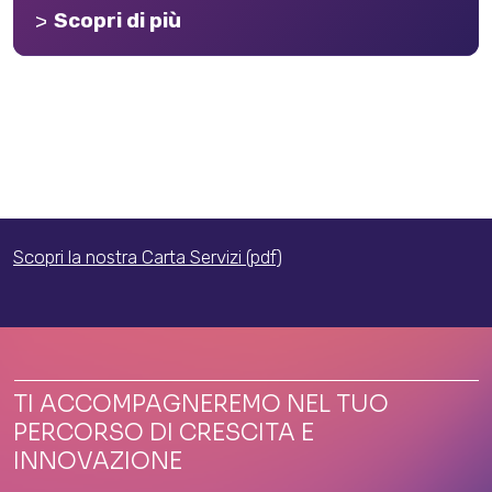
Scopri di più
Scopri la nostra Carta Servizi (pdf)
TI ACCOMPAGNEREMO NEL TUO
PERCORSO DI CRESCITA E
INNOVAZIONE