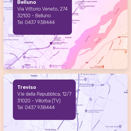
Belluno
Via Vittorio Veneto, 274
32100 - Belluno
Tel. 0437 938444
Treviso
V.le della Repubblica, 12/7
31020 - Villorba (TV)
Tel. 0437 938444